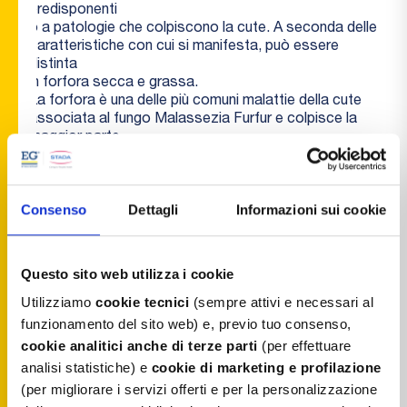
predisponenti
o a patologie che colpiscono la cute. A seconda delle
caratteristiche con cui si manifesta, può essere
distinta
in forfora secca e grassa.
La forfora è una delle più comuni malattie della cute
associata al fungo Malassezia Furfur e colpisce la
maggior parte
della popolazione. Tale disturbo compare più
comunemente negli adolescenti e nei giovani adulti,
probabilmente
a causa dell’aumento dell’attività sebacea durante la
Consenso
Dettagli
Informazioni sui cookie
pubertà, ed è caratterizzato da desquamazione del
cuoio
capelluto e prurito. Si parla invece di dermatite
Questo sito web utilizza i cookie
seborroica quando, oltre alla forfora, possiamo
notare un
Utilizziamo
cookie tecnici
(sempre attivi e necessari al
arrossamento visibile che si estende oltre al cuoio
funzionamento del sito web) e, previo tuo consenso,
capelluto ad altre aree del viso.
cookie analitici
anche di terze parti
(per effettuare
Nizoral shampoo non tratta solo i sintomi della
analisi statistiche) e
cookie di marketing e profilazione
forfora, ma agisce sul fungo che ne è la causa,
eliminandolo. Infatti,
(per migliorare i servizi offerti e per la personalizzazione