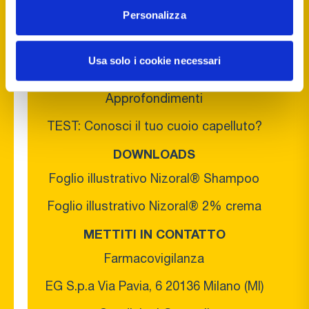
Personalizza
NIZORAL®
Cos'è la forfora
Usa solo i cookie necessari
Prodotti
Approfondimenti
TEST: Conosci il tuo cuoio capelluto?
DOWNLOADS
Foglio illustrativo Nizoral® Shampoo
Foglio illustrativo Nizoral® 2% crema
METTITI IN CONTATTO
Farmacovigilanza
EG S.p.a Via Pavia, 6 20136 Milano (MI)