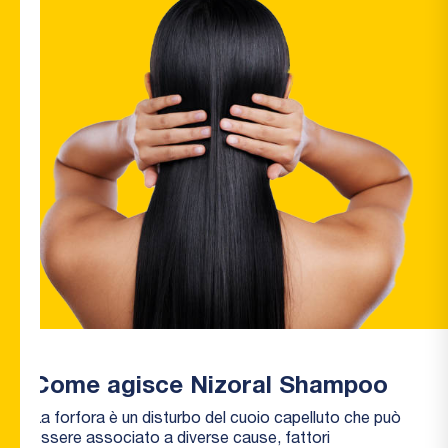
grassi
®
Nizoral
Care
Shampoo
cute
secca e
sensibile
®
Nizoral
Care
Balsamo
cute e
capelli
®
Nizoral
2%
Come agisce Nizoral Shampoo
Crema
La forfora è un disturbo del cuoio capelluto che può
essere associato a diverse cause, fattori