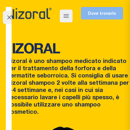
Dove trovarlo
Close menu
Open main menu
Cos’è
la
NIZORAL
forfora
Nizoral è uno shampoo medicato indicato
Prodotti
Cos'è
per il trattamento della forfora e della
la
dermatite seborroica. Si consiglia di usare
®
Approfondimenti
Nizoral
forfora
Nizoral shampoo 2 volte alla settimana per
2%
TEST:
2-4 settimane e, nei casi in cui sia
Shampoo
Cause
necessario lavare i capelli più spesso, è
Conosci
®
Nizoral
possibile utilizzare uno shampoo
il
Care
cosmetico.
tuo
Shampoo
La salute
cuoio
cute e
del cuoio
capelli
capelluto
capelluto?